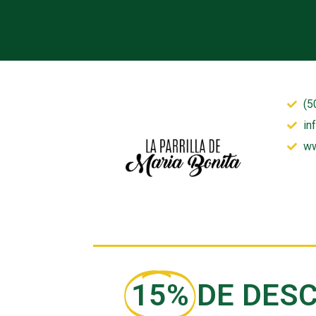
(5
in
ww
15%
DE DES