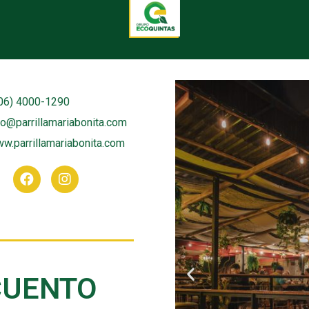
06) 4000-1290
fo@parrillamariabonita.com
w.parrillamariabonita.com
CUENTO